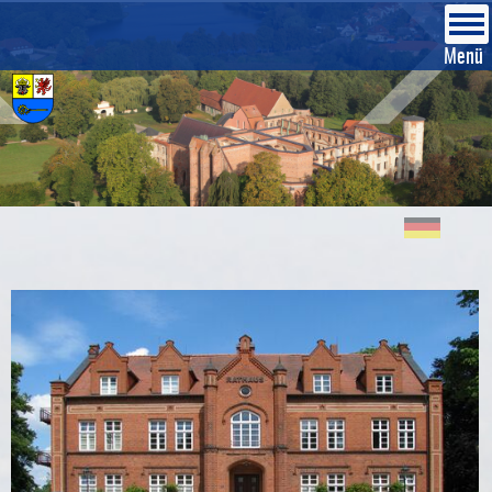
Bekanntmachungen & Ortsrecht
Kloster- und Schlossanlage
EU Interreg Förderung
Wirtschaft & Bauen
Kultur & Tourismus
Leben in Dargun
Verwaltung
Politik
Menü
Ansprechpartner
Bürgerinformationssystem
Bekanntmachungen
Freizeit
Stadtinformation
Räumlichkeiten
Gewerbeflächen
deutsch
Umwelt, Ver- und Entsorgung
Niederschriften/Beschlüsse
Ortsrecht/Satzungen/Verordnungen
Bildungseinrichtungen
Kloster- und Schlossanlage
Führungen
Immobilien & Grundstücke
polski
2
Mängelmelder
Stadtvertretung
öffentliche Zustellungen
Bibliothek
Freizeit
Gewerbe- /Wohnraumgesellschaft
english
DE
Formulare
Wahlergebnis Stadtvertreterwahl 2019
Geförderte Maßnahmen
Heiraten in Dargun
Hotels & Unterkünfte
Baugenehmigungsverfahren
Behördliche Einrichtungen
Wahlergebnisse 2024
Behörden/Verbände/Unternehmen
Vereine
Anreise
EU Interreg Förderung
3
Partnerstädte
Ausschreibung/Vergabe
Fundsachen
Stellenausschreibungen
Wahlen