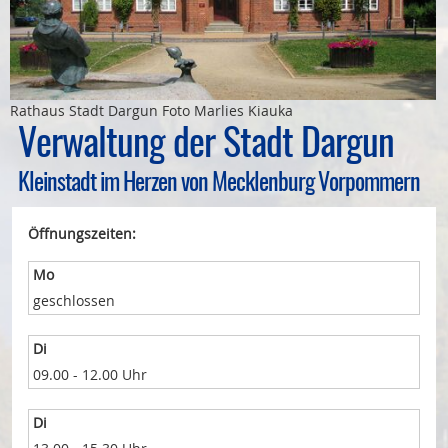
Bauleitplanung
Öffentlicher Anzeiger
Rathaus Stadt Dargun Foto Marlies Kiauka
Förderung ortsteilbezogener Maßnahmen
Verwaltung der Stadt Dargun
Kleinstadt im Herzen von Mecklenburg Vorpommern
Öffnungszeiten:
Mo
geschlossen
Di
09.00 - 12.00 Uhr
Di