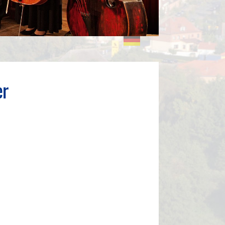
DE
er